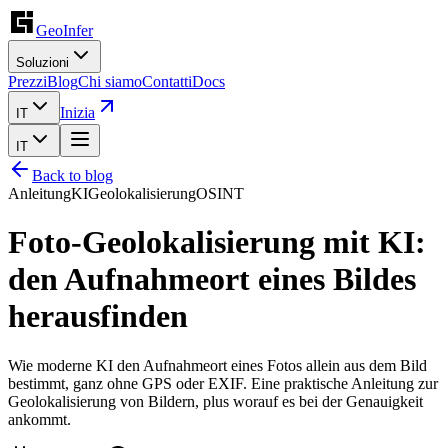
GeoInfer
Soluzioni
Prezzi
Blog
Chi siamo
Contatti
Docs
Inizia
IT
IT
Back to blog
Anleitung
KI
Geolokalisierung
OSINT
Foto-Geolokalisierung mit KI:
den Aufnahmeort eines Bildes
herausfinden
Wie moderne KI den Aufnahmeort eines Fotos allein aus dem Bild
bestimmt, ganz ohne GPS oder EXIF. Eine praktische Anleitung zur
Geolokalisierung von Bildern, plus worauf es bei der Genauigkeit
ankommt.