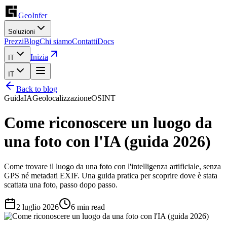
GeoInfer
Soluzioni
Prezzi
Blog
Chi siamo
Contatti
Docs
Inizia
IT
IT
Back to blog
Guida
IA
Geolocalizzazione
OSINT
Come riconoscere un luogo da
una foto con l'IA (guida 2026)
Come trovare il luogo da una foto con l'intelligenza artificiale, senza
GPS né metadati EXIF. Una guida pratica per scoprire dove è stata
scattata una foto, passo dopo passo.
2 luglio 2026
6
min read