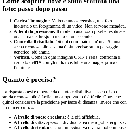
Come scoprire dove è stata scattata una
foto: passo dopo passo
Carica l'immagine.
Va bene uno screenshot, una foto
inoltrata o un fotogramma di un video. Non servono metadati.
Attendi la previsione.
Il modello analizza i pixel e restituisce
una stima del luogo in meno di un secondo.
Controlla il risultato.
Ottieni coordinate e un'area. Su una
scena riconoscibile la stima è più precisa; su un paesaggio
generico, più ampia.
Verifica.
Come in ogni indagine OSINT seria, confronta il
risultato dell'IA con gli indizi visibili e una mappa prima di
fidartene.
Quanto è precisa?
La risposta onesta: dipende da quanto è distintiva la scena. Una
strada riconoscibile è facile; un campo vuoto è difficile. Conviene
quindi considerare la precisione per fasce di distanza, invece che con
un numero unico:
A livello di paese e regione:
è la più affidabile.
A livello di città:
spesso individua l'area metropolitana giusta.
A livello di strada:
è la più impegnativa e varia molto in base