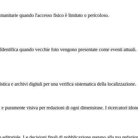
umanitarie quando l'accesso fisico è limitato o pericoloso.
e. Identifica quando vecchie foto vengono presentate come eventi attuali.
ica e archivi digitali per una verifica sistematica della localizzazione.
e puramente visiva per redazioni di ogni dimensione. I ricercatori idone
 editoriale. Le decisioni finali di pubblicazione restano alla tua redazio