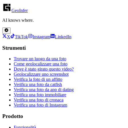
GeoInfer
AI knows where.
X
TikTok
Instagram
LinkedIn
Strumenti
Trovare un luogo da una foto
Come geolocalizzare una foto
Dove è stato girato questo video?
Geolocalizzare uno screenshot
Verifica la foto di un affitto
Verifica una foto da catfish
Verifica una foto da app di dating
Verifica una foto immobiliare
Verifica una foto di cronaca
Verifica una foto di Instagram
Prodotto
Funzionalità