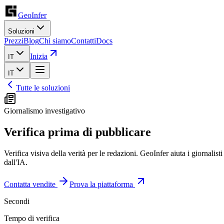
GeoInfer
Soluzioni
Prezzi
Blog
Chi siamo
Contatti
Docs
Inizia
IT
IT
Tutte le soluzioni
Giornalismo investigativo
Verifica prima di pubblicare
Verifica visiva della verità per le redazioni. GeoInfer aiuta i giornalist
dall'IA.
Contatta vendite
Prova la piattaforma
Secondi
Tempo di verifica