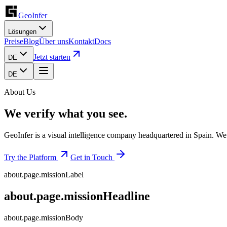
GeoInfer
Lösungen
Preise
Blog
Über uns
Kontakt
Docs
Jetzt starten
DE
DE
About Us
We verify what you see.
GeoInfer is a visual intelligence company headquartered in Spain. We b
Try the Platform
Get in Touch
about.page.missionLabel
about.page.missionHeadline
about.page.missionBody