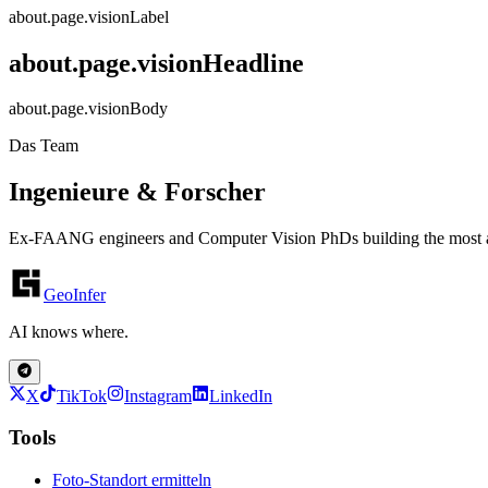
about.page.visionLabel
about.page.visionHeadline
about.page.visionBody
Das Team
Ingenieure & Forscher
Ex-FAANG engineers and Computer Vision PhDs building the most ac
GeoInfer
AI knows where.
X
TikTok
Instagram
LinkedIn
Tools
Foto-Standort ermitteln