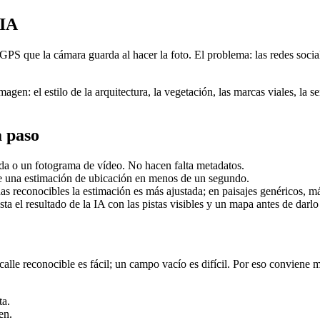
 IA
s GPS que la cámara guarda al hacer la foto. El problema: las redes soci
gen: el estilo de la arquitectura, la vegetación, las marcas viales, la se
a paso
ada o un fotograma de vídeo. No hacen falta metadatos.
e una estimación de ubicación en menos de un segundo.
s reconocibles la estimación es más ajustada; en paisajes genéricos, m
 el resultado de la IA con las pistas visibles y un mapa antes de darl
alle reconocible es fácil; un campo vacío es difícil. Por eso conviene mir
ta.
en.