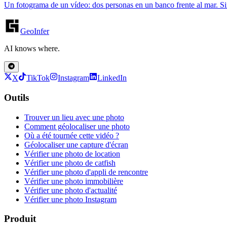
Un fotograma de un vídeo: dos personas en un banco frente al mar. Sin 
GeoInfer
AI knows where.
X
TikTok
Instagram
LinkedIn
Outils
Trouver un lieu avec une photo
Comment géolocaliser une photo
Où a été tournée cette vidéo ?
Géolocaliser une capture d'écran
Vérifier une photo de location
Vérifier une photo de catfish
Vérifier une photo d'appli de rencontre
Vérifier une photo immobilière
Vérifier une photo d'actualité
Vérifier une photo Instagram
Produit