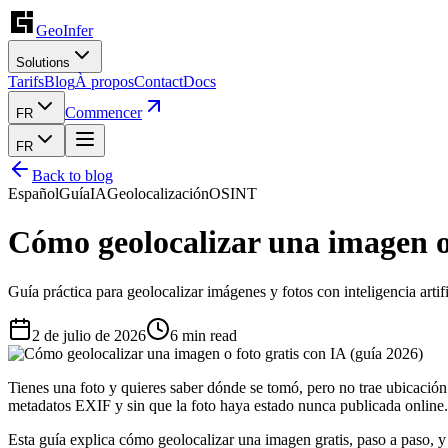
GeoInfer
Solutions
Tarifs
Blog
À propos
Contact
Docs
Commencer
FR
FR
Back to blog
Español
Guía
IA
Geolocalización
OSINT
Cómo geolocalizar una imagen o 
Guía práctica para geolocalizar imágenes y fotos con inteligencia art
2 de julio de 2026
6
min read
Tienes una foto y quieres saber dónde se tomó, pero no trae ubicació
metadatos EXIF y sin que la foto haya estado nunca publicada online.
Esta guía explica cómo geolocalizar una imagen gratis, paso a paso, y