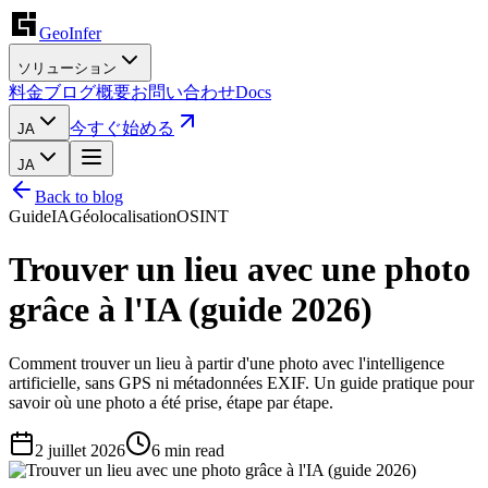
GeoInfer
ソリューション
料金
ブログ
概要
お問い合わせ
Docs
今すぐ始める
JA
JA
Back to blog
Guide
IA
Géolocalisation
OSINT
Trouver un lieu avec une photo
grâce à l'IA (guide 2026)
Comment trouver un lieu à partir d'une photo avec l'intelligence
artificielle, sans GPS ni métadonnées EXIF. Un guide pratique pour
savoir où une photo a été prise, étape par étape.
2 juillet 2026
6
min read