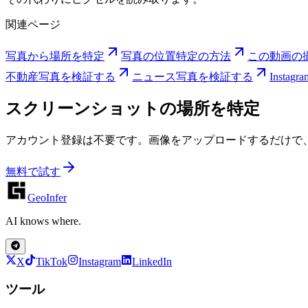
関連ページ
写真から場所を特定
写真の位置特定の方法
この動画の
不動産写真を検証する
ニュース写真を検証する
Insta
スクリーンショットの場所を特定
アカウント登録は不要です。画像をアップロードするだけで
無料で試す
GeoInfer
AI knows where.
X
TikTok
Instagram
LinkedIn
ツール