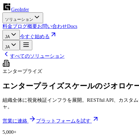
GeoInfer
ソリューション
料金
ブログ
概要
お問い合わせ
Docs
今すぐ始める
JA
JA
すべてのソリューション
エンタープライズ
エンタープライズスケールのジオロケ
組織全体に視覚検証インフラを展開。RESTful API、
ャ。
営業に連絡
プラットフォームを試す
5,000+