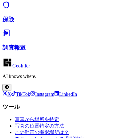
保険
調査報道
GeoInfer
AI knows where.
X
TikTok
Instagram
LinkedIn
ツール
写真から場所を特定
写真の位置特定の方法
この動画の撮影場所は？